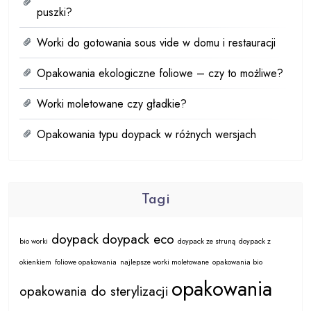
puszki?
Worki do gotowania sous vide w domu i restauracji
Opakowania ekologiczne foliowe – czy to możliwe?
Worki moletowane czy gładkie?
Opakowania typu doypack w różnych wersjach
Tagi
doypack
doypack eco
bio worki
doypack ze struną
doypack z
okienkiem
foliowe opakowania
najlepsze worki moletowane
opakowania bio
opakowania
opakowania do sterylizacji