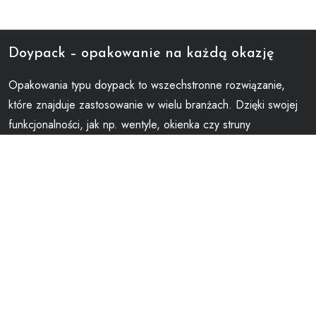
Doypack – opakowanie na każdą okazję
Opakowania typu doypack to wszechstronne rozwiązanie,
które znajduje zastosowanie w wielu branżach. Dzięki swojej
funkcjonalności, jak np. wentyle, okienka czy struny
zamykające, idealnie sprawdzają się do przechowywania
produktów spożywczych, kosmetycznych i przemysłowych.
Coraz popularniejsze stają się doypacki bio i ekologiczne,
które odpowiadają na rosnące zapotrzebowanie na
zrównoważone materiały. To doskonały wybór dla każdego,
kto szuka praktycznego i estetycznego opakowania.
Ostatnie wpisy