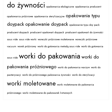
do żywności
opakowania ekologiczne
opakowania producent
opakowania typu
opakowania próżniowe
opakowania sterylizacyjne
doypack
opakowanie doypack
opakowanie typu doy pack
producent doypack
producent opakowań doypack
producent opakowań do żywności
sous vide
sous vide worki
woreczki próżniowe moletowane
woreczki próżniowe
vacuum
worek próżniowy
worki do gotowania metodą sous vide
worki do gotowania
worki do pakowania
worki do
sous vide
pakowania próżniowego
worki do pakowania warzyw
worki do
pasteryzacji
worki do próżniowego pakowania żywności
worki do sterylizacji
worki moletowane
worki moletowane do pakowania
próżniowego
worki moletowane do pakowarek listwowych