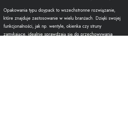
Opakowania typu doypack to wszechstronne rozwiązanie,
które znajduje zastosowanie w wielu branżach. Dzięki swojej
funkcjonalności, jak np. wentyle, okienka czy struny
zamykające, idealnie sprawdzają się do przechowywania
produktów spożywczych, kosmetycznych i przemysłowych.
Coraz popularniejsze stają się doypacki bio i ekologiczne,
które odpowiadają na rosnące zapotrzebowanie na
zrównoważone materiały. To doskonały wybór dla każdego,
kto szuka praktycznego i estetycznego opakowania.
Ostatnie wpisy
Opakowania do sterylizacji – kiedy zastępują słoiki i puszki?
Worki do gotowania sous vide w domu i restauracji