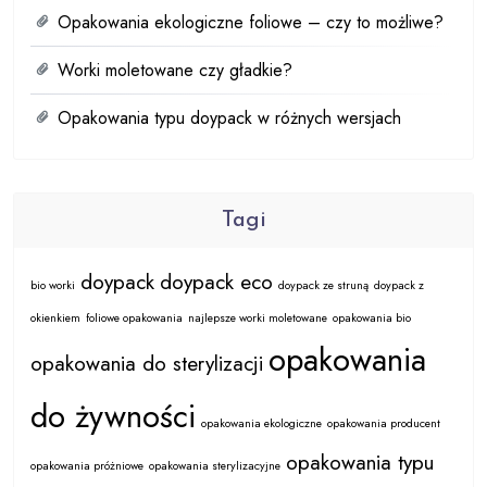
Opakowania ekologiczne foliowe – czy to możliwe?
Worki moletowane czy gładkie?
Opakowania typu doypack w różnych wersjach
Tagi
doypack
doypack eco
bio worki
doypack ze struną
doypack z
okienkiem
foliowe opakowania
najlepsze worki moletowane
opakowania bio
opakowania
opakowania do sterylizacji
do żywności
opakowania ekologiczne
opakowania producent
opakowania typu
opakowania próżniowe
opakowania sterylizacyjne