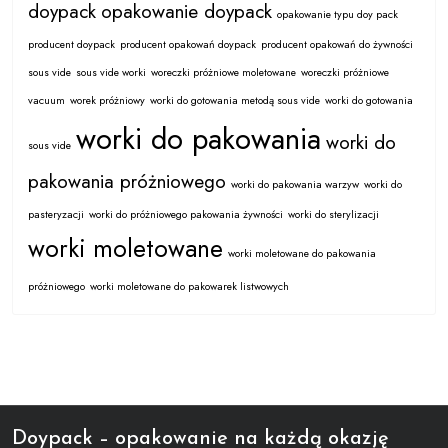
doypack
opakowanie doypack
opakowanie typu doy pack
producent doypack
producent opakowań doypack
producent opakowań do żywności
sous vide
sous vide worki
woreczki próżniowe moletowane
woreczki próżniowe
vacuum
worek próżniowy
worki do gotowania metodą sous vide
worki do gotowania
worki do pakowania
worki do
sous vide
pakowania próżniowego
worki do pakowania warzyw
worki do
pasteryzacji
worki do próżniowego pakowania żywności
worki do sterylizacji
worki moletowane
worki moletowane do pakowania
próżniowego
worki moletowane do pakowarek listwowych
Doypack – opakowanie na każdą okazję